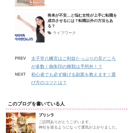
将来が不安…と悩む女性が上手に転職を
成功させるには？転職以外の方法もあ
る？
ライフワーク
PREV
太子堂八幡宮はご利益たっぷりの見どころ
が多数！御朱印の種類は予想外！？
NEXT
初心者でも必ず稼げる副業を教えます！選
び方のコツとは？
このブログを書いている人
プリシラ
ご訪問ありがとうございます。
神社を巡るようになって運気が上がりました。