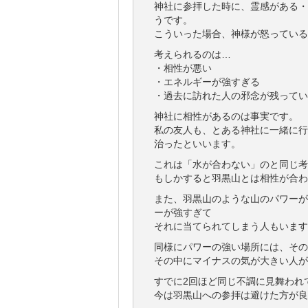
神社に参拝した時に、霊感がある・
うです。
こういった場合、神様が怒っている
考えられるのは…
・相性が悪い
・エネルギーが強すぎる
・過去に訪れた人の邪念が残ってい
神社に相性があるのは事実です。
私の友人も、とある神社に一緒に行
治ったといいます。
これは「水が合わない」のと同じ考
もしかすると羽黒山とは相性が合わ
また、羽黒山のような山のパワーが
ーが強すぎて
それに当てられてしまう人もいます
同様にパワーの強い場所には、その
その中にマイナスの気が大きい人が
すでに2回ほど同じ不調に見舞われ
今は羽黒山への参拝は避けた方が良