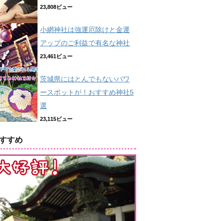
23,808ビュー
小網神社は強運厄除けと金運
アップのご利益で有名な神社
23,461ビュー
茨城県にはとんでもないパワ
ースポットが！おすすめ神社5
選
23,115ビュー
すすめ