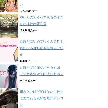
い
197,546ビュー
神社との相性ってあるの？こ
んな神社は要注意
169,162ビュー
岩盤浴に初めて行く人必見！
気になる持ち物や服装をご紹
介
95,602ビュー
岩盤浴で頭痛が起きる原因
は？対処法や予防法はある？
68,748ビュー
聞きたいけど聞けない！神社
にまつわる素朴な疑問アレコ
レ