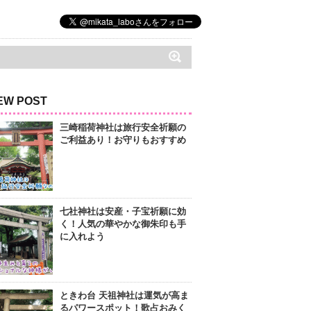
EW POST
三崎稲荷神社は旅行安全祈願の
ご利益あり！お守りもおすすめ
七社神社は安産・子宝祈願に効
く！人気の華やかな御朱印も手
に入れよう
ときわ台 天祖神社は運気が高ま
るパワースポット！歌占おみく