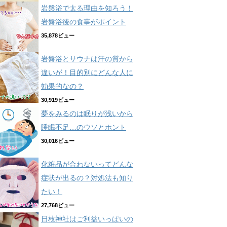
岩盤浴で太る理由を知ろう！
岩盤浴後の食事がポイント
35,878ビュー
岩盤浴とサウナは汗の質から
違いが！目的別にどんな人に
効果的なの？
30,919ビュー
夢をみるのは眠りが浅いから
睡眠不足…のウソとホント
30,016ビュー
化粧品が合わないってどんな
症状が出るの？対処法も知り
たい！
27,768ビュー
日枝神社はご利益いっぱいの