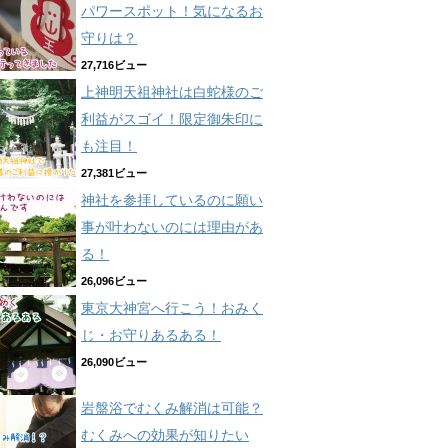
パワースポット！気になるお
守りは？
27,716ビュー
上神明天祖神社は白蛇様のご
利益がスゴイ！限定御朱印に
も注目！
27,381ビュー
神社を参拝しているのに願い
事が叶わないのには理由があ
る！
26,096ビュー
東京大神宮へ行こう！おみく
じ・お守りあるある！
26,090ビュー
岩盤浴でむくみ解消は可能？
むくみへの効果が知りたい