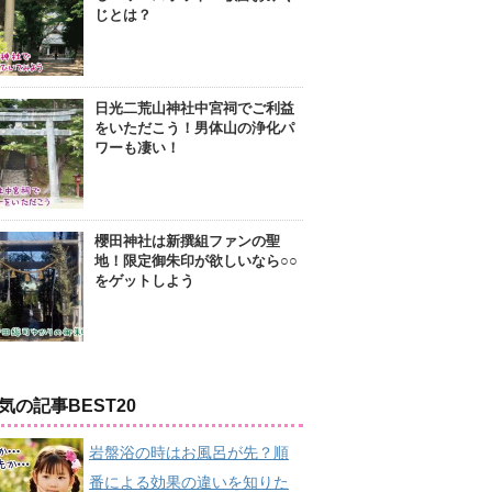
じとは？
日光二荒山神社中宮祠でご利益
をいただこう！男体山の浄化パ
ワーも凄い！
櫻田神社は新撰組ファンの聖
地！限定御朱印が欲しいなら○○
をゲットしよう
気の記事BEST20
岩盤浴の時はお風呂が先？順
番による効果の違いを知りた