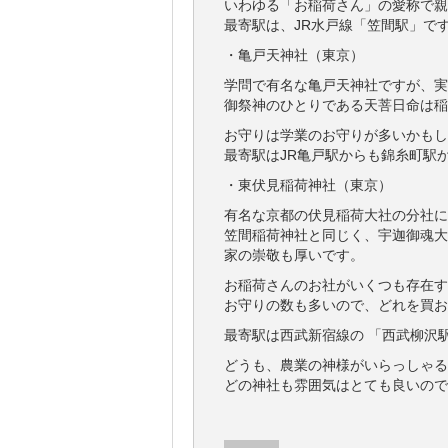
いわゆる「お稲荷さん」の愛称で親
最寄駅は、JR水戸線「笠間駅」で
・亀戸天神社（東京）
学問で有名な亀戸天神社ですが、実
御祭神のひとりである天菩日命は稲
お守りは学業のお守りが多いかもし
最寄駅はJR亀戸駅からも錦糸町駅
・東伏見稲荷神社（東京）
有名な京都の伏見稲荷大社の分社に
笠間稲荷神社と同じく、宇迦御魂大
家の崇敬も厚いです。
お稲荷さんのお社がいくつも存在す
お守りの数も多いので、どれを買お
最寄駅は西武新宿線の 「西武柳沢
どうも、農業の神様がいらっしゃる
どの神社も雰囲気はとても良いので