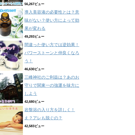
56,267ビュー
導入美容液の必要性とは？意
味がない？使い方によって効
果が変わる
49,293ビュー
間違った使い方では逆効果！
パワーストーンと仲良くなろ
う！
46,630ビュー
三峰神社のご利益は？あのお
守りで関東一の強運を味方に
しよう
42,680ビュー
岩盤浴の入り方を詳しく！
え？アレも脱ぐの？
42,583ビュー