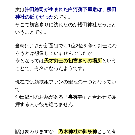
実は
沖田総司が生まれた白河藩下屋敷は、櫻田
神社の近くだった
のです。
そこで初宮参りに訪れたのが櫻田神社だったと
いうことです。
当時はまさか新選組でも1位2位を争う剣士にな
ろうとは想像していませんでしたが
今となっては
天才剣士の初宮参りの場所
という
ことで、有名になったようです。
現在では新撰組ファンの聖地の一つとなってい
て
沖田総司のお墓がある「
専称寺
」と合わせて参
拝する人が後を絶ちません。
話は変わりますが、
乃木神社の御祭神
として有