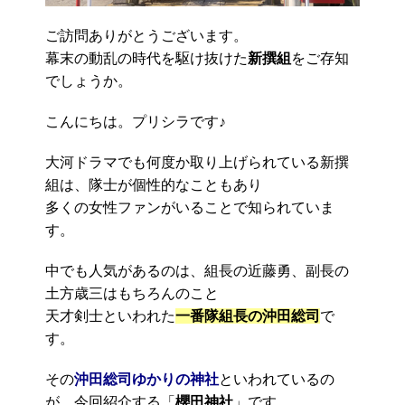
ご訪問ありがとうございます。
幕末の動乱の時代を駆け抜けた
新撰組
をご存知
でしょうか。
こんにちは。プリシラです♪
大河ドラマでも何度か取り上げられている新撰
組は、隊士が個性的なこともあり
多くの女性ファンがいることで知られていま
す。
中でも人気があるのは、組長の近藤勇、副長の
土方歳三はもちろんのこと
天才剣士といわれた
一番隊組長の沖田総司
で
す。
その
沖田総司ゆかりの神社
といわれているの
が、今回紹介する「
櫻田神社
」です。