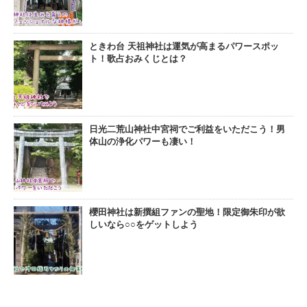
ときわ台 天祖神社は運気が高まるパワースポッ
ト！歌占おみくじとは？
日光二荒山神社中宮祠でご利益をいただこう！男
体山の浄化パワーも凄い！
櫻田神社は新撰組ファンの聖地！限定御朱印が欲
しいなら○○をゲットしよう