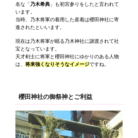
名な「
乃木希典
」も初宮参りをしたと言われて
います。
当時、乃木将軍の着用した産着は櫻田神社に寄
進されたといいます。
現在は乃木将軍が眠る乃木神社に譲渡されて社
宝となっています。
天才剣士に将軍と櫻田神社にゆかりのある人物
は、
将来強くなりそうなイメージ
ですね。
櫻田神社の御祭神とご利益