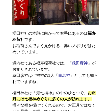
櫻田神社の本殿に向かって右手にあるのは
福寿
稲荷社
です。
お稲荷さんでよく見かける、赤いノボリがはた
めいています。
境内社である福寿稲荷社では、「
猿田彦神
」が
お祀りされています。
猿田彦神は七福神の1人「
壽老神
」としても知ら
れていますね。
櫻田神社は「港七福神」の中のひとつで、
お正
月には七福神めぐりに多くの人が訪れます。
様々な福を授けてくれるので、お正月ではなく