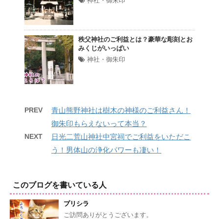
神社・御朱印
秩父神社のご利益とは？豪華な彫刻とお
みくじがいっぱい
神社・御朱印
PREV
青山熊野神社は樹木の神様のご利益さん！
御朱印もらえないって本当？
NEXT
日光二荒山神社中宮祠でご利益をいただこ
う！男体山の浄化パワーも凄い！
このブログを書いている人
プリシラ
ご訪問ありがとうございます。