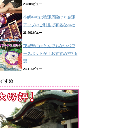
23,808ビュー
小網神社は強運厄除けと金運
アップのご利益で有名な神社
23,461ビュー
茨城県にはとんでもないパワ
ースポットが！おすすめ神社5
選
23,115ビュー
すすめ