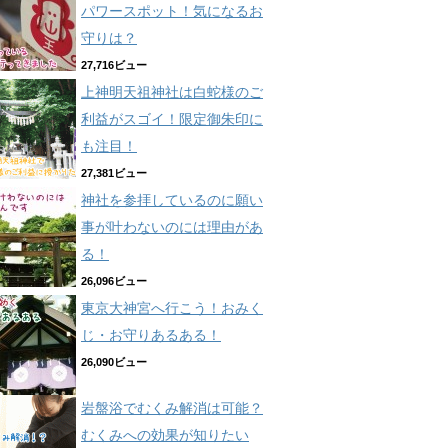
パワースポット！気になるお
守りは？
27,716ビュー
上神明天祖神社は白蛇様のご
利益がスゴイ！限定御朱印に
も注目！
27,381ビュー
神社を参拝しているのに願い
事が叶わないのには理由があ
る！
26,096ビュー
東京大神宮へ行こう！おみく
じ・お守りあるある！
26,090ビュー
岩盤浴でむくみ解消は可能？
むくみへの効果が知りたい