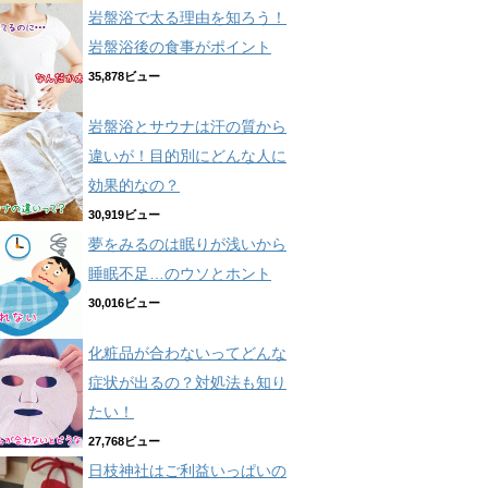
岩盤浴で太る理由を知ろう！
岩盤浴後の食事がポイント
35,878ビュー
岩盤浴とサウナは汗の質から
違いが！目的別にどんな人に
効果的なの？
30,919ビュー
夢をみるのは眠りが浅いから
睡眠不足…のウソとホント
30,016ビュー
化粧品が合わないってどんな
症状が出るの？対処法も知り
たい！
27,768ビュー
日枝神社はご利益いっぱいの