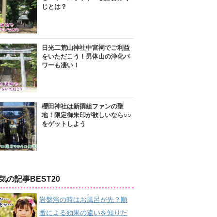
じとは？
日光二荒山神社中宮祠でご利益
をいただこう！男体山の浄化パ
ワーも凄い！
櫻田神社は新撰組ファンの聖
地！限定御朱印が欲しいなら○○
をゲットしよう
気の記事BEST20
岩盤浴の時はお風呂が先？順
番による効果の違いを知りた