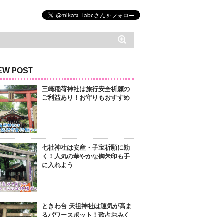
EW POST
三崎稲荷神社は旅行安全祈願の
ご利益あり！お守りもおすすめ
七社神社は安産・子宝祈願に効
く！人気の華やかな御朱印も手
に入れよう
ときわ台 天祖神社は運気が高ま
るパワースポット！歌占おみく