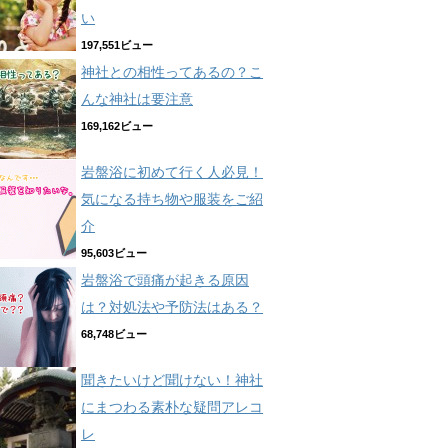
い
197,551ビュー
神社との相性ってあるの？こ
んな神社は要注意
169,162ビュー
岩盤浴に初めて行く人必見！
気になる持ち物や服装をご紹
介
95,603ビュー
岩盤浴で頭痛が起きる原因
は？対処法や予防法はある？
68,748ビュー
聞きたいけど聞けない！神社
にまつわる素朴な疑問アレコ
レ