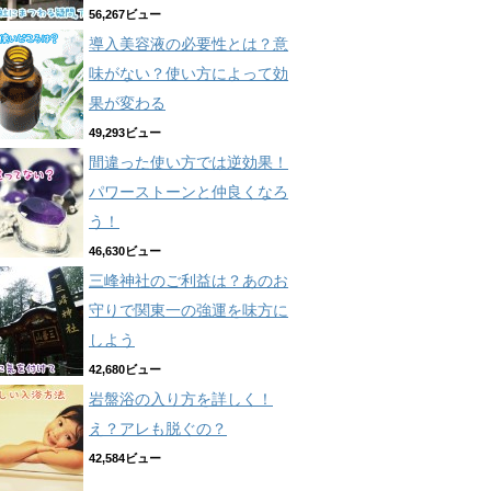
56,267ビュー
導入美容液の必要性とは？意
味がない？使い方によって効
果が変わる
49,293ビュー
間違った使い方では逆効果！
パワーストーンと仲良くなろ
う！
46,630ビュー
三峰神社のご利益は？あのお
守りで関東一の強運を味方に
しよう
42,680ビュー
岩盤浴の入り方を詳しく！
え？アレも脱ぐの？
42,584ビュー