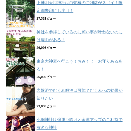
上神明天祖神社は白蛇様のご利益がスゴイ！限
定御朱印にも注目！
27,381ビュー
神社を参拝しているのに願い事が叶わないのに
は理由がある！
26,096ビュー
東京大神宮へ行こう！おみくじ・お守りあるあ
る！
26,090ビュー
岩盤浴でむくみ解消は可能？むくみへの効果が
知りたい
23,808ビュー
小網神社は強運厄除けと金運アップのご利益で
有名な神社