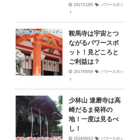
2017/11/06
パワースポッ
ト
鞍馬寺は宇宙とつ
ながるパワースポ
ット！見どころと
ご利益は？
2017/06/09
パワースポッ
ト
少林山 達磨寺は高
崎だるま発祥の
地！一度は見るべ
し！
2016/09/13
パワースポッ