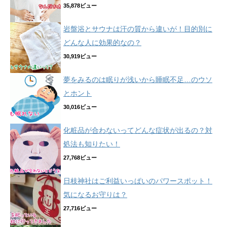
35,878ビュー
岩盤浴とサウナは汗の質から違いが！目的別に
どんな人に効果的なの？
30,919ビュー
夢をみるのは眠りが浅いから睡眠不足…のウソ
とホント
30,016ビュー
化粧品が合わないってどんな症状が出るの？対
処法も知りたい！
27,768ビュー
日枝神社はご利益いっぱいのパワースポット！
気になるお守りは？
27,716ビュー