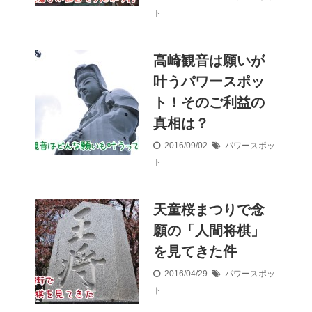
ト
高崎観音は願いが
叶うパワースポッ
ト！そのご利益の
真相は？
2016/09/02
パワースポッ
ト
天童桜まつりで念
願の「人間将棋」
を見てきた件
2016/04/29
パワースポッ
ト