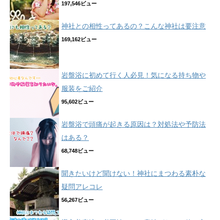
197,546ビュー
神社との相性ってあるの？こんな神社は要注意
169,162ビュー
岩盤浴に初めて行く人必見！気になる持ち物や
服装をご紹介
95,602ビュー
岩盤浴で頭痛が起きる原因は？対処法や予防法
はある？
68,748ビュー
聞きたいけど聞けない！神社にまつわる素朴な
疑問アレコレ
56,267ビュー