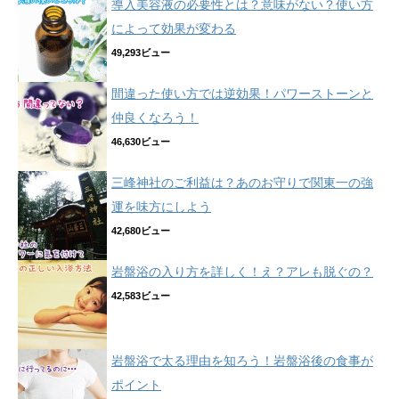
導入美容液の必要性とは？意味がない？使い方
によって効果が変わる
49,293ビュー
間違った使い方では逆効果！パワーストーンと
仲良くなろう！
46,630ビュー
三峰神社のご利益は？あのお守りで関東一の強
運を味方にしよう
42,680ビュー
岩盤浴の入り方を詳しく！え？アレも脱ぐの？
42,583ビュー
岩盤浴で太る理由を知ろう！岩盤浴後の食事が
ポイント