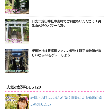
日光二荒山神社中宮祠でご利益をいただこう！男
体山の浄化パワーも凄い！
櫻田神社は新撰組ファンの聖地！限定御朱印が欲
しいなら○○をゲットしよう
人気の記事BEST20
岩盤浴の時はお風呂が先？順番による効果の違
いを知りたい