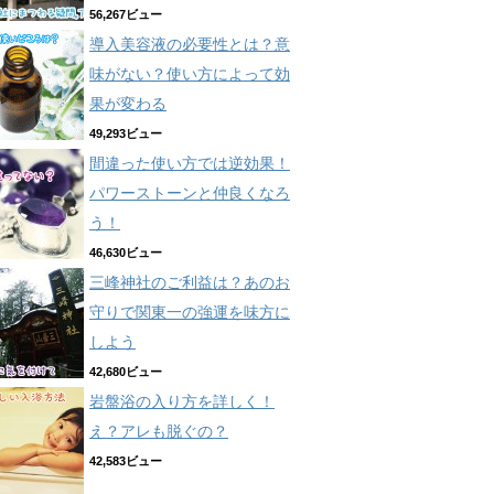
56,267ビュー
導入美容液の必要性とは？意
味がない？使い方によって効
果が変わる
49,293ビュー
間違った使い方では逆効果！
パワーストーンと仲良くなろ
う！
46,630ビュー
三峰神社のご利益は？あのお
守りで関東一の強運を味方に
しよう
42,680ビュー
岩盤浴の入り方を詳しく！
え？アレも脱ぐの？
42,583ビュー