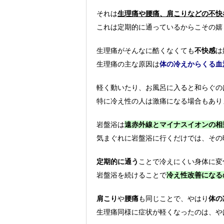
それは
生理痛や腰痛、肩こりなどの不快
これは定期的に通っているからこその嬉
生理痛がそんなに酷くなくても
不快感
は
生理痛の主な原因は
体の冷えからくる血
軽く動いたり、お風呂に入ると和らぐの
特に冷え性の人は激痛になる場合もあり
岩盤浴は
遠赤外線とマイナスイオンの相
気まぐれに岩盤浴に行くだけでは、その
定期的に通う
ことで冷えにくい身体に変
岩盤浴を続けることで
冷え性改善になる
肩こり
や
腰痛
も同じことで、やはり
体の
生理痛同様に症状が軽くなったのは、や