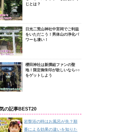
じとは？
日光二荒山神社中宮祠でご利益
をいただこう！男体山の浄化パ
ワーも凄い！
櫻田神社は新撰組ファンの聖
地！限定御朱印が欲しいなら○○
をゲットしよう
気の記事BEST20
岩盤浴の時はお風呂が先？順
番による効果の違いを知りた