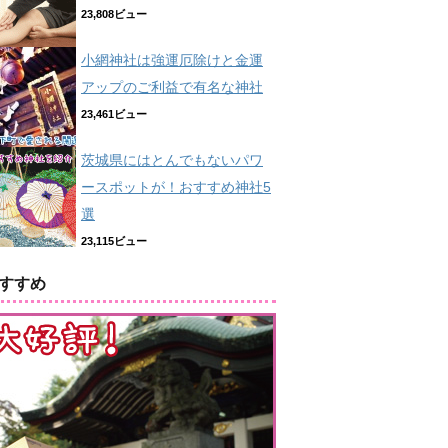
23,808ビュー
小網神社は強運厄除けと金運
アップのご利益で有名な神社
23,461ビュー
茨城県にはとんでもないパワ
ースポットが！おすすめ神社5
選
23,115ビュー
すすめ