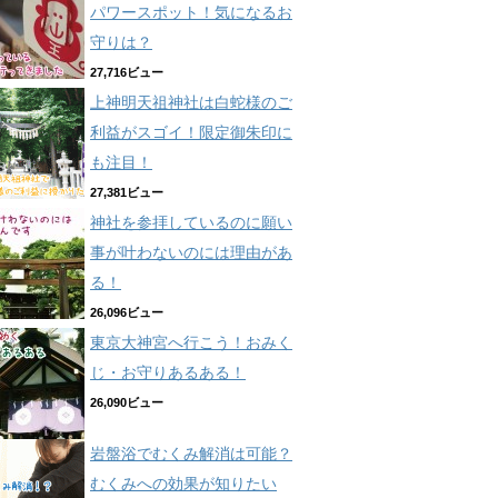
パワースポット！気になるお
守りは？
27,716ビュー
上神明天祖神社は白蛇様のご
利益がスゴイ！限定御朱印に
も注目！
27,381ビュー
神社を参拝しているのに願い
事が叶わないのには理由があ
る！
26,096ビュー
東京大神宮へ行こう！おみく
じ・お守りあるある！
26,090ビュー
岩盤浴でむくみ解消は可能？
むくみへの効果が知りたい