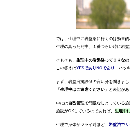
では、生理中に岩盤浴に行くのは効果的
生理の真っただ中、１番つらい時に岩盤
そもそも、
生理中の岩盤浴ってＯＫなの
この答えは
YESでありNOであり
…ハッ
まず、岩盤浴施設側の言い分を聞きまし
「
生理中はご遠慮ください
」と表記があ
中には
自己管理で問題なし
としている施
施設がOKしているのであれば、
生理中
生理で身体がツライ時ほど、
岩盤浴でリ