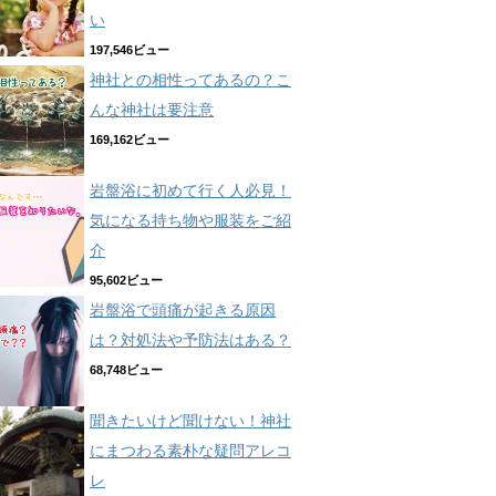
い
197,546ビュー
神社との相性ってあるの？こ
んな神社は要注意
169,162ビュー
岩盤浴に初めて行く人必見！
気になる持ち物や服装をご紹
介
95,602ビュー
岩盤浴で頭痛が起きる原因
は？対処法や予防法はある？
68,748ビュー
聞きたいけど聞けない！神社
にまつわる素朴な疑問アレコ
レ