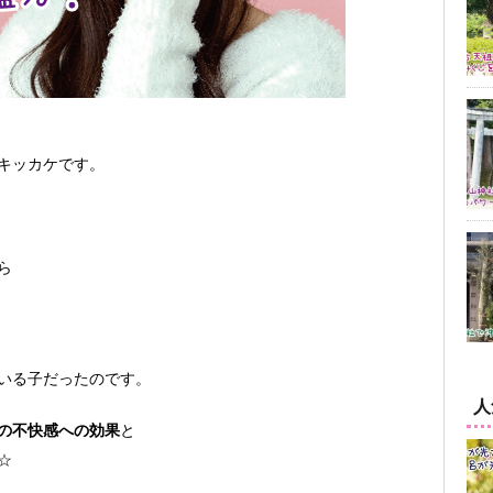
キッカケです。
ら
いる子だったのです。
人
の不快感への効果
と
☆