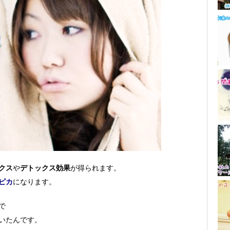
クス
や
デトックス効果
が得られます。
ピカ
になります。
で
いたんです。