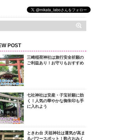
EW POST
三崎稲荷神社は旅行安全祈願の
ご利益あり！お守りもおすすめ
七社神社は安産・子宝祈願に効
く！人気の華やかな御朱印も手
に入れよう
ときわ台 天祖神社は運気が高ま
るパワースポット！歌占おみく