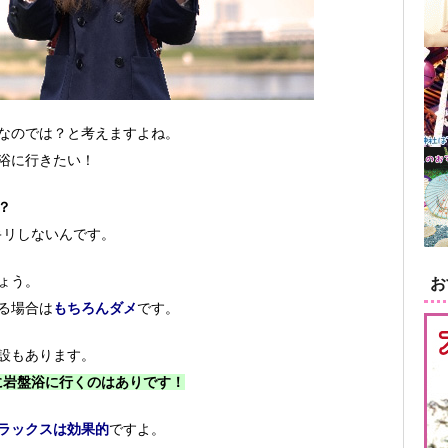
なのでは？と考えますよね。
浴に行きたい！
？
キリしないんです。
ょう。
お
る場合は
もちろんダメ
です。
設もあります。
に岩盤浴に行くのはありです！
ラックスは効果的
ですよ。