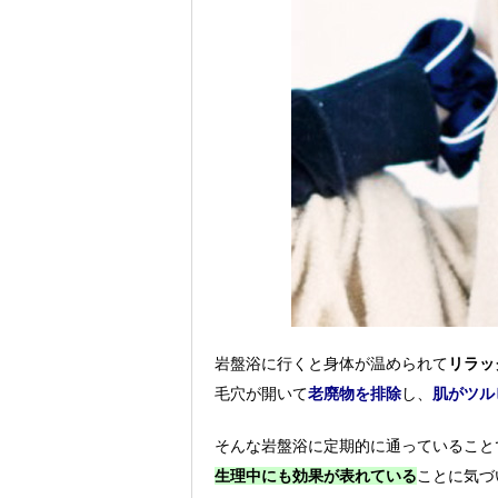
岩盤浴に行くと身体が温められて
リラッ
毛穴が開いて
老廃物を排除
し、
肌がツル
そんな岩盤浴に定期的に通っていること
生理中にも効果が表れている
ことに気づ