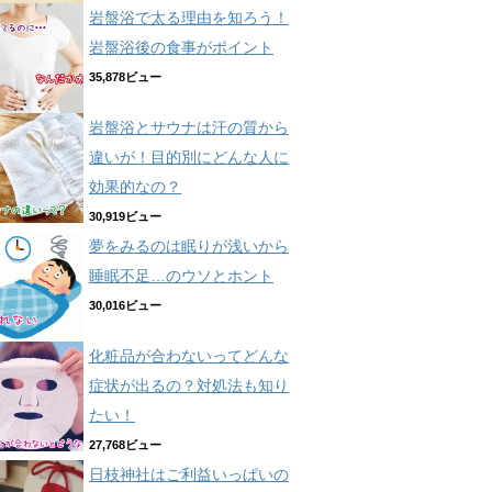
岩盤浴で太る理由を知ろう！
岩盤浴後の食事がポイント
35,878ビュー
岩盤浴とサウナは汗の質から
違いが！目的別にどんな人に
効果的なの？
30,919ビュー
夢をみるのは眠りが浅いから
睡眠不足…のウソとホント
30,016ビュー
化粧品が合わないってどんな
症状が出るの？対処法も知り
たい！
27,768ビュー
日枝神社はご利益いっぱいの