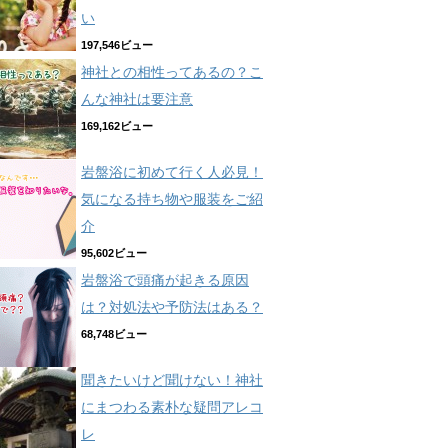
い
197,546ビュー
神社との相性ってあるの？こ
んな神社は要注意
169,162ビュー
岩盤浴に初めて行く人必見！
気になる持ち物や服装をご紹
介
95,602ビュー
岩盤浴で頭痛が起きる原因
は？対処法や予防法はある？
68,748ビュー
聞きたいけど聞けない！神社
にまつわる素朴な疑問アレコ
レ