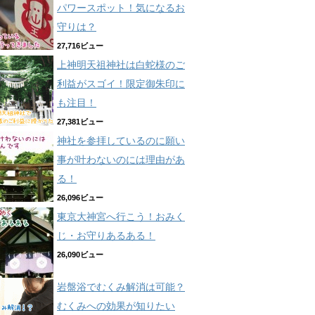
パワースポット！気になるお
守りは？
27,716ビュー
上神明天祖神社は白蛇様のご
利益がスゴイ！限定御朱印に
も注目！
27,381ビュー
神社を参拝しているのに願い
事が叶わないのには理由があ
る！
26,096ビュー
東京大神宮へ行こう！おみく
じ・お守りあるある！
26,090ビュー
岩盤浴でむくみ解消は可能？
むくみへの効果が知りたい