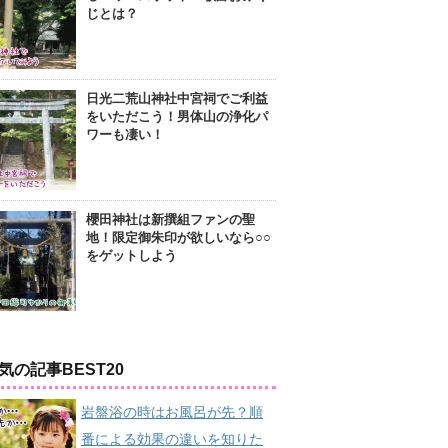
じとは？
日光二荒山神社中宮祠でご利益
をいただこう！男体山の浄化パ
ワーも凄い！
櫻田神社は新撰組ファンの聖
地！限定御朱印が欲しいなら○○
をゲットしよう
気の記事BEST20
岩盤浴の時はお風呂が先？順
番による効果の違いを知りた