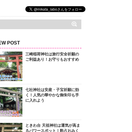
EW POST
三崎稲荷神社は旅行安全祈願の
ご利益あり！お守りもおすすめ
七社神社は安産・子宝祈願に効
く！人気の華やかな御朱印も手
に入れよう
ときわ台 天祖神社は運気が高ま
るパワースポット！歌占おみく