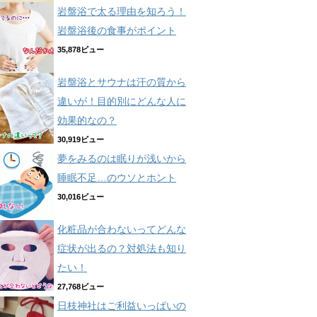
岩盤浴で太る理由を知ろう！
岩盤浴後の食事がポイント
35,878ビュー
岩盤浴とサウナは汗の質から
違いが！目的別にどんな人に
効果的なの？
30,919ビュー
夢をみるのは眠りが浅いから
睡眠不足…のウソとホント
30,016ビュー
化粧品が合わないってどんな
症状が出るの？対処法も知り
たい！
27,768ビュー
日枝神社はご利益いっぱいの