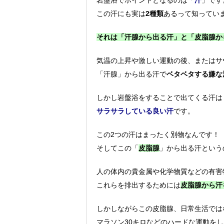
岩盤浴でポイントとなるのは「
汗
」です
この汗にも実は
2種類
あるって知ってい
それは「汗腺から出る汗」と「皮脂腺か
気温の上昇や激しい運動の後、またはサ
「汗腺」から出る汗で
ベタベタする嫌な
しかし岩盤浴をすることで出てくる汗は
サラサラしている良い汗
です。
この2つの汗はまったく別物なんです！
そしてこの「
皮脂腺
」から出る汗という
人の体内の貴金属や化学物質などの有害
これらを排出するためには
皮脂腺から汗
しかしながらこの皮脂腺、日常生活では
マラソン30キロなどのハードな運動を