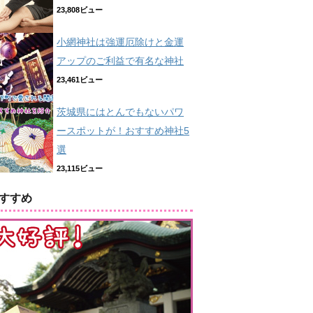
23,808ビュー
小網神社は強運厄除けと金運
アップのご利益で有名な神社
23,461ビュー
茨城県にはとんでもないパワ
ースポットが！おすすめ神社5
選
23,115ビュー
すすめ