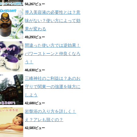
56,267ビュー
導入美容液の必要性とは？意
味がない？使い方によって効
果が変わる
49,293ビュー
間違った使い方では逆効果！
パワーストーンと仲良くなろ
う！
46,630ビュー
三峰神社のご利益は？あのお
守りで関東一の強運を味方に
しよう
42,680ビュー
岩盤浴の入り方を詳しく！
え？アレも脱ぐの？
42,583ビュー